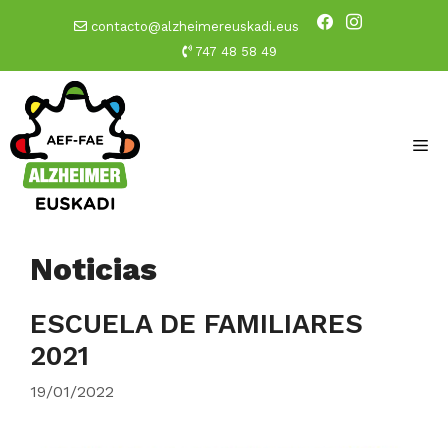
Saltar
facebook
instagram
contacto@alzheimereuskadi.eus
al
747 48 58 49
contenido
M
Noticias
ESCUELA DE FAMILIARES
2021
19/01/2022